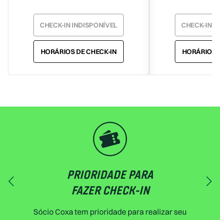
CHECK-IN INDISPONÍVEL
CHECK-IN I
HORÁRIOS DE CHECK-IN
HORÁRIOS D
PRIORIDADE PARA
FAZER CHECK-IN
Sócio Coxa tem prioridade para realizar seu