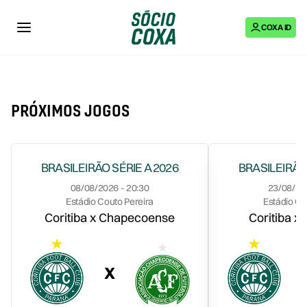
Sócio Coxa
Censo Coxa
COXA ID
CONTEÚDO
Ingressos
Coxa Run
NOVO!
Produtos Oficiais
TV Coxa
Galeria de Imagem
PRÓXIMOS JOGOS
BRASILEIRÃO SÉRIE A 2026
BRASILEIRÃO 
08/08/2026 - 20:30
23/08/202
Estádio Couto Pereira
Estádio Co
Coritiba x Chapecoense
Coritiba x 
X